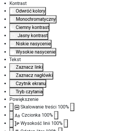
Kontrast
Odwróć kolory
Monochromatyczny
Ciemny kontrast
Jasny kontrast
Niskie nasycenie
Wysokie nasycenie
Tekst
Zaznacz linki
Zaznacz nagłówki
Czytnik ekranu
Tryb czytania
Powiększenie
Skalowanie treści
100
%
Czcionka
100
%
Aa
Wysokość linii
100
%