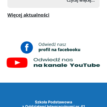
o Zawo
Czytaj więcej...
Więcej aktualności
Szkoła Podstawowa
z Oddziałami Integracyjnymi nr 41