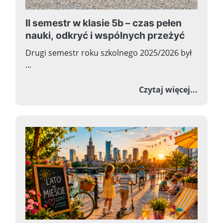
II semestr w klasie 5b – czas pełen
nauki, odkryć i wspólnych przeżyć
Drugi semestr roku szkolnego 2025/2026 był
...
o II s
Czytaj więcej...