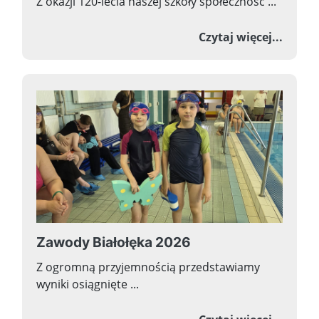
Z okazji 120-lecia naszej szkoły społeczność ...
o Now
Czytaj więcej...
Zawody Białołęka 2026
Z ogromną przyjemnością przedstawiamy
wyniki osiągnięte ...