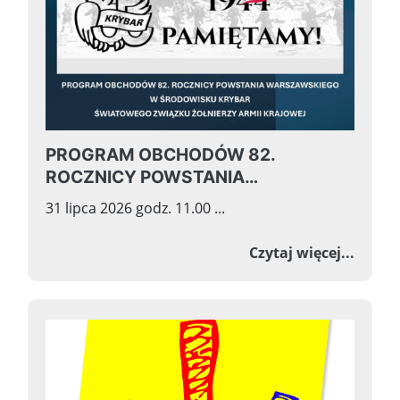
PROGRAM OBCHODÓW 82.
ROCZNICY POWSTANIA
WARSZAWSKIEGO W ŚRODOWISKU
31 lipca 2026 godz. 11.00 ...
KRYBAR ŚWIATOWEGO ZWIĄZKU
ŻOŁNIERZY ARMII KRAJOWEJ
o PRO
Czytaj więcej...