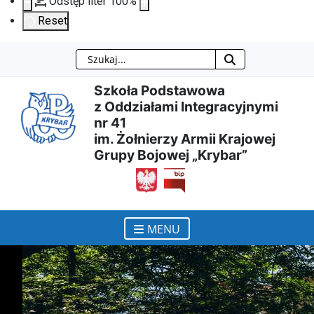
Odstęp liter
100
%
Reset
Szukaj
Przejdź
Przejdź
Przejdź
Przejdź
Szkoła Podstawowa
do
do
do
do
z Oddziałami Integracyjnymi
nr 41
treści
menu
wyszukiwarki
mapy
im. Żołnierzy Armii Krajowej
Grupy Bojowej „Krybar”
głównej
nawigacyjnego
strony
otwiera się w nowym ok
MENU