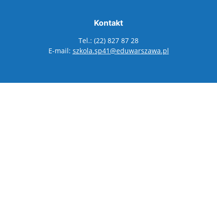
Kontakt
Tel.: (22) 827 87 28
E-mail:
szkola.sp41@eduwarszawa.pl