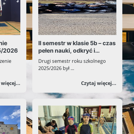
nie
II semestr w klasie 5b – czas
5/2026
pełen nauki, odkryć i
wspólnych przeżyć
zenie
Drugi semestr roku szkolnego
2025/2026 był ...
ŚRODOWISKU KRYBAR ŚWIATOWEGO ZWIĄZKU ŻOŁNIERZ
 Egzaminu Ósmoklasisty
o Uroczyste zakończenie roku szkolnego 2025/2
o II se
 więcej...
Czytaj więcej...