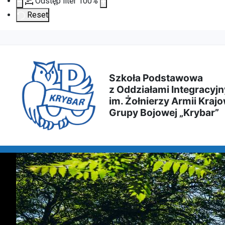
Odstęp liter
100
%
Reset
Przejdź
Przejdź
Przejdź
Przejdź
do
do
do
do
Szkoła Podstawowa
z Oddziałami Integracyjn
treści
menu
wyszukiwarki
mapy
im. Żołnierzy Armii Krajo
Grupy Bojowej „Krybar”
głównej
nawigacyjnego
strony