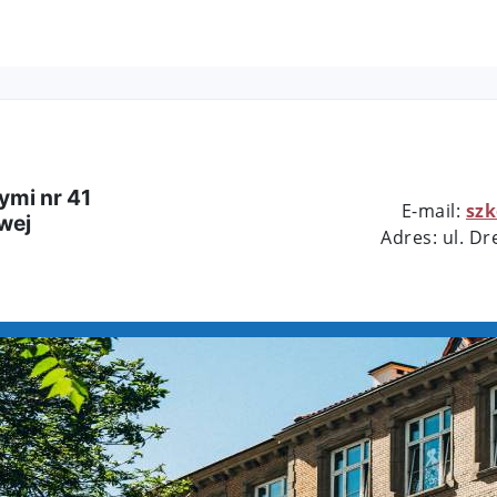
ymi nr 41
E-mail:
sz
wej
Adres: ul. D