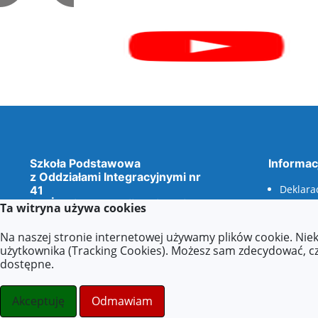
Szkoła Podstawowa
Informac
z Oddziałami Integracyjnymi nr
Deklara
41
im. Żołnierzy Armii Krajowej
Dokumen
Ta witryna używa cookies
Grupy Bojowej „Krybar”
(ETR - E
odczyty
Na naszej stronie internetowej używamy plików cookie. Nie
Wszelkie prawa zastrzeżone ©.
wnioski
użytkownika (Tracking Cookies). Możesz sam zdecydować, czy
dostępne.
dostępno
stronydlaoswaity.pl
otwiera się w nowym oknie
Strony internetowe dla szkół
Akceptuję
Odmawiam