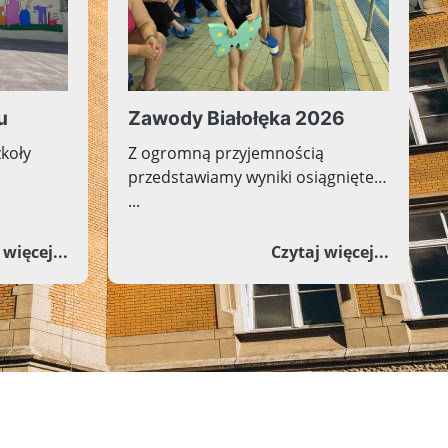
u
Zawody Białołęka 2026
zkoły
Z ogromną przyjemnością
przedstawiamy wyniki osiągnięte
...
 szkolnego 2025/2026
o Nowa odsłona muralu
o Zawod
 więcej...
Czytaj więcej...
Więcej aktualności