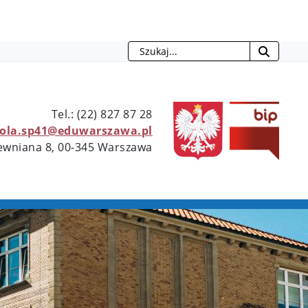
Szukaj
otwie
Tel.: (22) 827 87 28
kola.sp41@eduwarszawa.pl
rewniana 8, 00-345 Warszawa