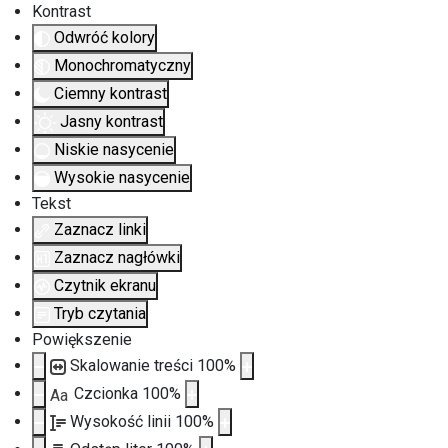
Kontrast
Odwróć kolory
Monochromatyczny
Ciemny kontrast
Jasny kontrast
Niskie nasycenie
Wysokie nasycenie
Tekst
Zaznacz linki
Zaznacz nagłówki
Czytnik ekranu
Tryb czytania
Powiększenie
Skalowanie treści
100
%
Czcionka
100
%
Aa
Wysokość linii
100
%