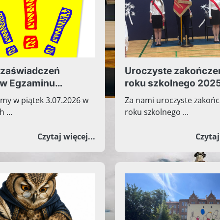
 zaświadczeń
Uroczyste zakończe
w Egzaminu
roku szkolnego 202
asisty
my w piątek 3.07.2026 w
Za nami uroczyste zakońc
 ...
roku szkolnego ...
HODÓW 82. ROCZNICY POWSTANIA WARSZAWSKIEGO W 
o Odbiór zaświadczeń wyników
Czytaj więcej...
Czytaj