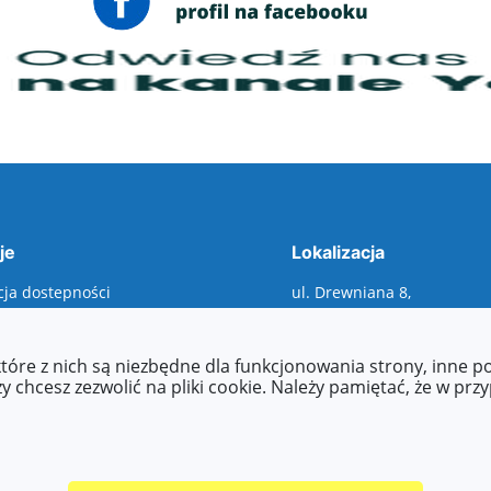
je
Lokalizacja
cja dostepności
ul. Drewniana 8,
ty dostępności
00-345 Warszawa
asy to read, Tekst
wany maszynowo, raporty,
które z nich są niezbędne dla funkcjonowania strony, inne 
 o zapewnienie
 chcesz zezwolić na pliki cookie. Należy pamiętać, że w prz
ści, etc.)