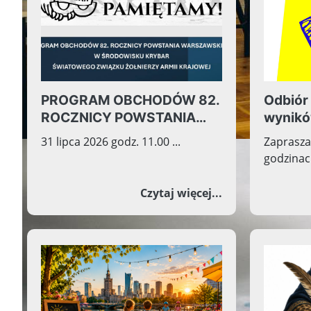
PROGRAM OBCHODÓW 82.
Odbiór
ROCZNICY POWSTANIA
wynikó
WARSZAWSKIEGO W
Ósmokl
31 lipca 2026 godz. 11.00 ...
Zaprasza
ŚRODOWISKU KRYBAR
godzinach
ŚWIATOWEGO ZWIĄZKU
ŻOŁNIERZY ARMII
o PROGRAM OBC
Czytaj więcej...
KRAJOWEJ