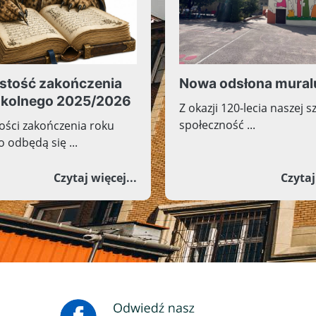
stość zakończenia
Nowa odsłona mural
zkolnego 2025/2026
Z okazji 120-lecia naszej s
społeczność ...
ości zakończenia roku
 odbędą się ...
 2026 - zapisy na wolne miejsca
o Uroczystość zakończenia roku
Czytaj więcej...
Czytaj