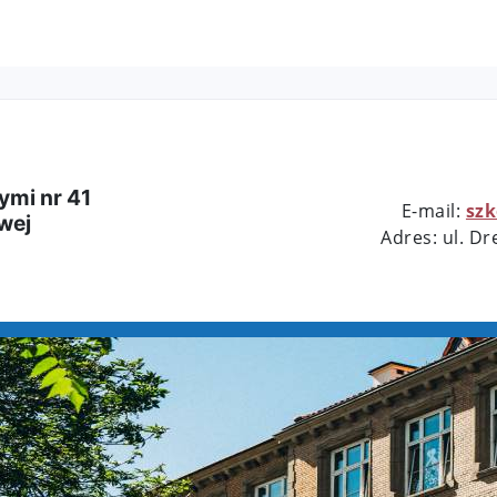
ymi nr 41
E-mail:
sz
wej
Adres: ul. D