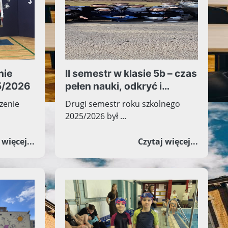
nie
II semestr w klasie 5b – czas
5/2026
pełen nauki, odkryć i
wspólnych przeżyć
zenie
Drugi semestr roku szkolnego
2025/2026 był ...
ŚRODOWISKU KRYBAR ŚWIATOWEGO ZWIĄZKU ŻOŁNIERZ
 Egzaminu Ósmoklasisty
o Uroczyste zakończenie roku szkolnego 2025/2
o II se
 więcej...
Czytaj więcej...