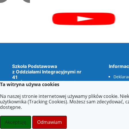
Szkoła Podstawowa
Informac
z Oddziałami Integracyjnymi nr
Deklara
41
im. Żołnierzy Armii Krajowej
Dokumen
Ta witryna używa cookies
Grupy Bojowej „Krybar”
(ETR - E
odczyty
Na naszej stronie internetowej używamy plików cookie. Nie
Wszelkie prawa zastrzeżone ©.
wnioski
użytkownika (Tracking Cookies). Możesz sam zdecydować, czy
dostępne.
dostępno
stronydlaoswaity.pl
otwiera się w nowym oknie
Strony internetowe dla szkół
Akceptuję
Odmawiam