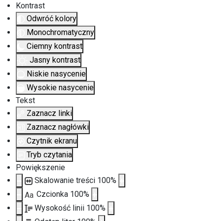
Kontrast
Odwróć kolory
Monochromatyczny
Ciemny kontrast
Jasny kontrast
Niskie nasycenie
Wysokie nasycenie
Tekst
Zaznacz linki
Zaznacz nagłówki
Czytnik ekranu
Tryb czytania
Powiększenie
Skalowanie treści
100
%
Czcionka
100
%
Aa
Wysokość linii
100
%