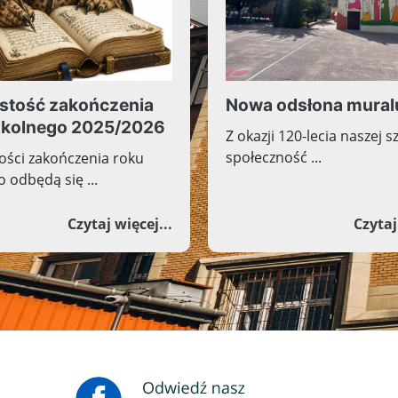
stość zakończenia
Nowa odsłona mural
zkolnego 2025/2026
Z okazji 120-lecia naszej s
społeczność ...
ości zakończenia roku
 odbędą się ...
 2026 - zapisy na wolne miejsca
o Uroczystość zakończenia roku
Czytaj więcej...
Czytaj