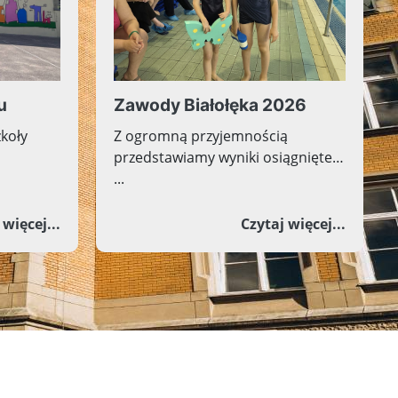
u
Zawody Białołęka 2026
zkoły
Z ogromną przyjemnością
przedstawiamy wyniki osiągnięte
...
 szkolnego 2025/2026
o Nowa odsłona muralu
o Zawod
 więcej...
Czytaj więcej...
Więcej aktualności