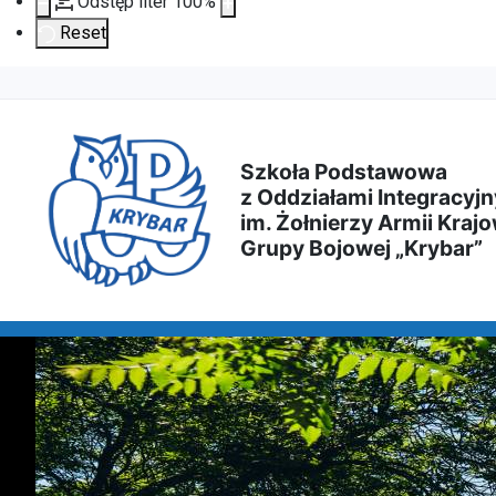
Odstęp liter
100
%
Reset
Przejdź
Przejdź
Przejdź
Przejdź
do
do
do
do
Szkoła Podstawowa
z Oddziałami Integracyjn
treści
menu
wyszukiwarki
mapy
im. Żołnierzy Armii Krajo
Grupy Bojowej „Krybar”
głównej
nawigacyjnego
strony