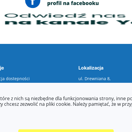
je
Lokalizacja
cja dostepności
ul. Drewniana 8,
ty dostępności
00-345 Warszawa
asy to read, Tekst
wany maszynowo, raporty,
które z nich są niezbędne dla funkcjonowania strony, inne 
 o zapewnienie
 chcesz zezwolić na pliki cookie. Należy pamiętać, że w prz
ści, etc.)