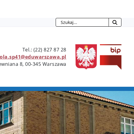
Szukaj
otwie
Tel.: (22) 827 87 28
kola.sp41@eduwarszawa.pl
rewniana 8, 00-345 Warszawa