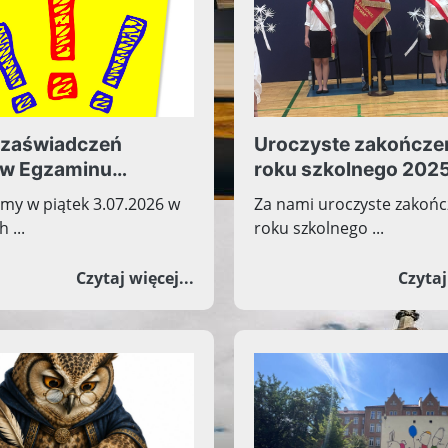
 zaświadczeń
Uroczyste zakończe
w Egzaminu
roku szkolnego 202
asisty
my w piątek 3.07.2026 w
Za nami uroczyste zakońc
 ...
roku szkolnego ...
HODÓW 82. ROCZNICY POWSTANIA WARSZAWSKIEGO W 
o Odbiór zaświadczeń wyników
Czytaj więcej...
Czytaj