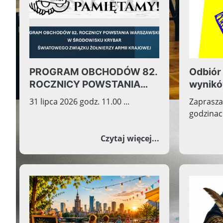
PROGRAM OBCHODÓW 82.
Odbiór
ROCZNICY POWSTANIA
wynikó
WARSZAWSKIEGO W
Ósmokl
31 lipca 2026 godz. 11.00 ...
Zaprasza
ŚRODOWISKU KRYBAR
godzinach
ŚWIATOWEGO ZWIĄZKU
ŻOŁNIERZY ARMII
o PROGRAM OBC
Czytaj więcej...
KRAJOWEJ