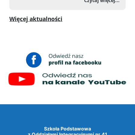
o Zawo
Czytaj więcej...
Więcej aktualności
Szkoła Podstawowa
z Oddziałami Integracyjnymi nr 41