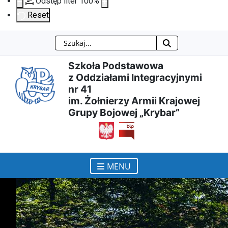
Odstęp liter
100
%
Reset
Szukaj
Przejdź
Przejdź
Przejdź
Przejdź
Szkoła Podstawowa
do
do
do
do
z Oddziałami Integracyjnymi
nr 41
treści
menu
wyszukiwarki
mapy
im. Żołnierzy Armii Krajowej
Grupy Bojowej „Krybar”
głównej
nawigacyjnego
strony
otwiera się w nowym ok
MENU