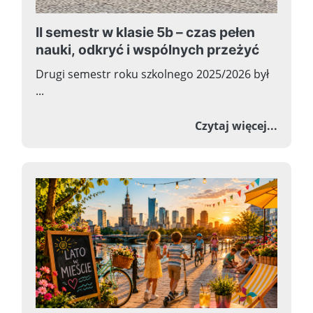
II semestr w klasie 5b – czas pełen
nauki, odkryć i wspólnych przeżyć
Drugi semestr roku szkolnego 2025/2026 był
...
o II s
Czytaj więcej...