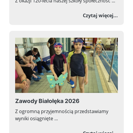
Z okazji 120-lecia naszej szkoły społeczność ...
o Now
Czytaj więcej...
Zawody Białołęka 2026
Z ogromną przyjemnością przedstawiamy
wyniki osiągnięte ...