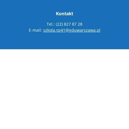
Kontakt
Tel.: (22) 827 87 28
E-mail:
szkola.sp41@eduwarszawa.pl