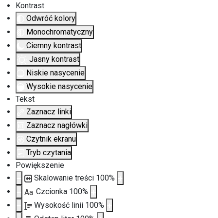
Kontrast
Odwróć kolory
Monochromatyczny
Ciemny kontrast
Jasny kontrast
Niskie nasycenie
Wysokie nasycenie
Tekst
Zaznacz linki
Zaznacz nagłówki
Czytnik ekranu
Tryb czytania
Powiększenie
Skalowanie treści
100
%
Czcionka
100
%
Aa
Wysokość linii
100
%