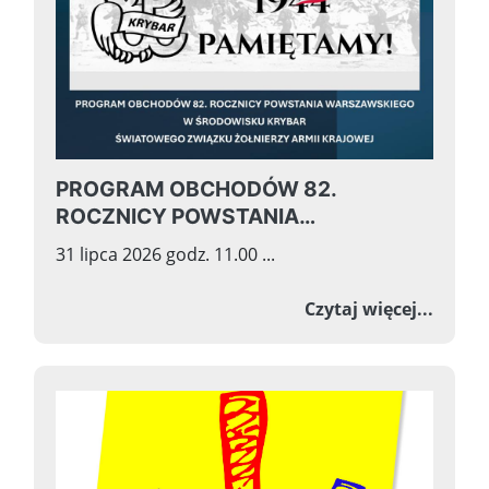
PROGRAM OBCHODÓW 82.
ROCZNICY POWSTANIA
WARSZAWSKIEGO W ŚRODOWISKU
31 lipca 2026 godz. 11.00 ...
KRYBAR ŚWIATOWEGO ZWIĄZKU
ŻOŁNIERZY ARMII KRAJOWEJ
o PRO
Czytaj więcej...