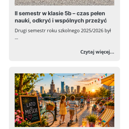
II semestr w klasie 5b – czas pełen
nauki, odkryć i wspólnych przeżyć
Drugi semestr roku szkolnego 2025/2026 był
...
o II s
Czytaj więcej...