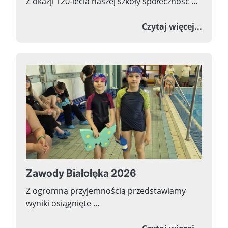
Z okazji 120-lecia naszej szkoły społeczność ...
o Now
Czytaj więcej...
Zawody Białołęka 2026
Z ogromną przyjemnością przedstawiamy
wyniki osiągnięte ...