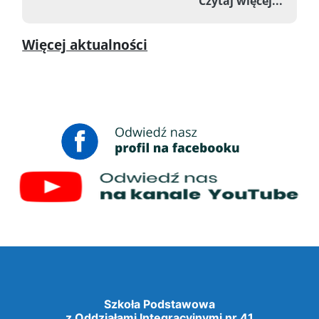
o Zawo
Czytaj więcej...
Więcej aktualności
Szkoła Podstawowa
z Oddziałami Integracyjnymi nr 41