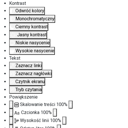
Kontrast
Odwróć kolory
Monochromatyczny
Ciemny kontrast
Jasny kontrast
Niskie nasycenie
Wysokie nasycenie
Tekst
Zaznacz linki
Zaznacz nagłówki
Czytnik ekranu
Tryb czytania
Powiększenie
Skalowanie treści
100
%
Czcionka
100
%
Aa
Wysokość linii
100
%