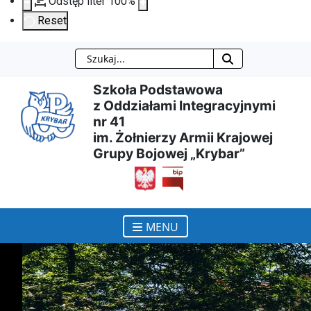
Odstęp liter
100
%
Reset
Szukaj
Przejdź
Przejdź
Przejdź
Przejdź
Szkoła Podstawowa
do
do
do
do
z Oddziałami Integracyjnymi
nr 41
treści
menu
wyszukiwarki
mapy
im. Żołnierzy Armii Krajowej
Grupy Bojowej „Krybar”
głównej
nawigacyjnego
strony
otwiera się w nowym ok
MENU