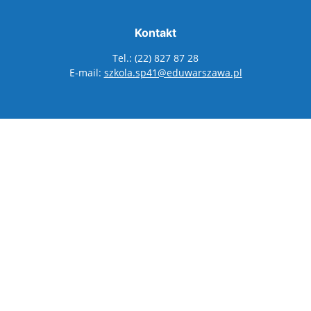
Kontakt
Tel.: (22) 827 87 28
E-mail:
szkola.sp41@eduwarszawa.pl