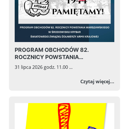
PROGRAM OBCHODÓW 82.
ROCZNICY POWSTANIA
WARSZAWSKIEGO W ŚRODOWISKU
31 lipca 2026 godz. 11.00 ...
KRYBAR ŚWIATOWEGO ZWIĄZKU
ŻOŁNIERZY ARMII KRAJOWEJ
o PRO
Czytaj więcej...