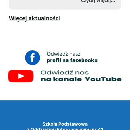
o Zawo
Czytaj więcej...
Więcej aktualności
Szkoła Podstawowa
z Oddziałami Integracyjnymi nr 41