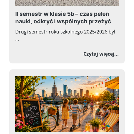
II semestr w klasie 5b – czas pełen
nauki, odkryć i wspólnych przeżyć
Drugi semestr roku szkolnego 2025/2026 był
...
o II s
Czytaj więcej...