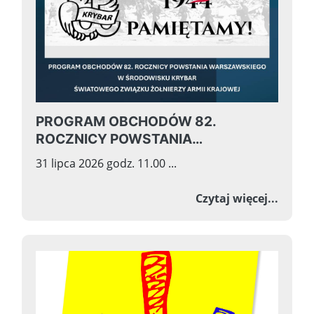
PROGRAM OBCHODÓW 82.
ROCZNICY POWSTANIA
WARSZAWSKIEGO W ŚRODOWISKU
31 lipca 2026 godz. 11.00 ...
KRYBAR ŚWIATOWEGO ZWIĄZKU
ŻOŁNIERZY ARMII KRAJOWEJ
o PRO
Czytaj więcej...