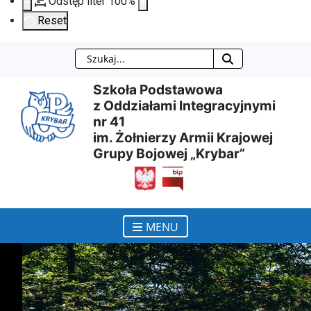
Odstęp liter
100
%
Reset
Szukaj
Przejdź
Przejdź
Przejdź
Przejdź
Szkoła Podstawowa
do
do
do
do
z Oddziałami Integracyjnymi
nr 41
treści
menu
wyszukiwarki
mapy
im. Żołnierzy Armii Krajowej
Grupy Bojowej „Krybar”
głównej
nawigacyjnego
strony
otwiera się w nowym ok
MENU