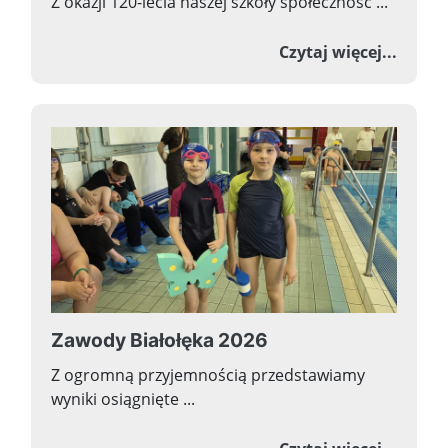
Z okazji 120-lecia naszej szkoły społeczność ...
o Now
Czytaj więcej...
Zawody Białołęka 2026
Z ogromną przyjemnością przedstawiamy
wyniki osiągnięte ...