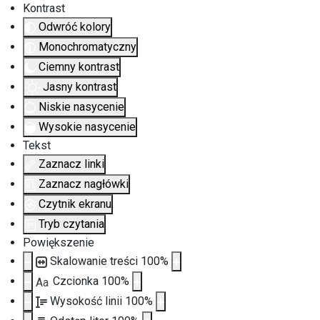
Kontrast
Odwróć kolory
Monochromatyczny
Ciemny kontrast
Jasny kontrast
Niskie nasycenie
Wysokie nasycenie
Tekst
Zaznacz linki
Zaznacz nagłówki
Czytnik ekranu
Tryb czytania
Powiększenie
Skalowanie treści
100
%
Czcionka
100
%
Aa
Wysokość linii
100
%